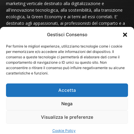
marketing verticale destinato alla digitalizzazione e
all'innovazione tecnologica, alla sostenibilità, alla transizione
ecologica, la Green Economy e ai temi ad essi correlati. E'
destinato agli appassionati, ai professionisti del comparto e a
tutti coloro che sono sensibili alle tematiche del futuro.
Gestisci Consenso
Contattaci scrivendo a:
redazione@futurmondo.it
Per fornire le migliori esperienze, utilizziamo tecnologie come i cookie
per memorizzare e/o accedere alle informazioni del dispositivo. Il
consenso a queste tecnologie ci permetterà di elaborare dati come il
comportamento di navigazione o ID unici su questo sito. Non
SEGUICI SU
acconsentire o ritirare il consenso può influire negativamente su alcune
caratteristiche e funzioni.
Accetta
Nega
© 2024 - FuturMondo.it
Visualizza le preferenze
HOME
NOTIZIE
Sostenibilità
Green Economy
Cookie Policy
Associazioni e Fondazioni
PROTAGONISTI