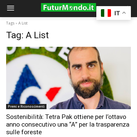
IT
Tags
A List
Tag:
A List
Premi e Riconoscimenti
Sostenibilità: Tetra Pak ottiene per l’ottavo
anno consecutivo una “A” per la trasparenza
sulle foreste