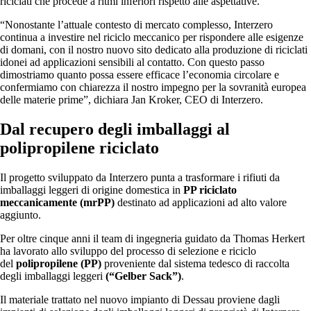
riciclati che procede a ritmi inferiori rispetto alle aspettative.
“Nonostante l’attuale contesto di mercato complesso, Interzero
continua a investire nel riciclo meccanico per rispondere alle esigenze
di domani, con il nostro nuovo sito dedicato alla produzione di riciclati
idonei ad applicazioni sensibili al contatto. Con questo passo
dimostriamo quanto possa essere efficace l’economia circolare e
confermiamo con chiarezza il nostro impegno per la sovranità europea
delle materie prime”, dichiara Jan Kroker, CEO di Interzero.
Dal recupero degli imballaggi al
polipropilene riciclato
Il progetto sviluppato da Interzero punta a trasformare i rifiuti da
imballaggi leggeri di origine domestica in
PP riciclato
meccanicamente (mrPP)
destinato ad applicazioni ad alto valore
aggiunto.
Per oltre cinque anni il team di ingegneria guidato da Thomas Herkert
ha lavorato allo sviluppo del processo di selezione e riciclo
del
polipropilene (PP)
proveniente dal sistema tedesco di raccolta
degli imballaggi leggeri
(“Gelber Sack”)
.
Il materiale trattato nel nuovo impianto di Dessau proviene dagli