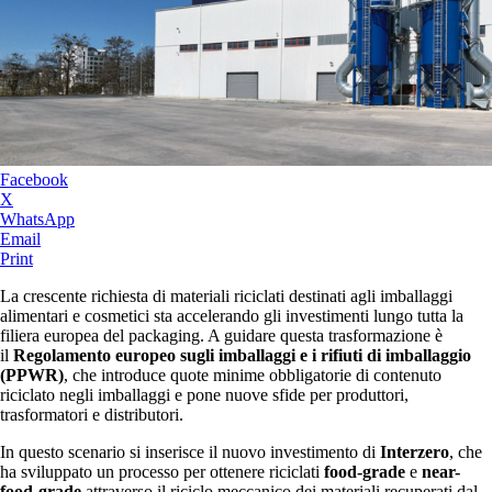
Facebook
X
WhatsApp
Email
Print
La crescente richiesta di materiali riciclati destinati agli imballaggi
alimentari e cosmetici sta accelerando gli investimenti lungo tutta la
filiera europea del packaging. A guidare questa trasformazione è
il
Regolamento europeo sugli imballaggi e i rifiuti di imballaggio
(PPWR)
, che introduce quote minime obbligatorie di contenuto
riciclato negli imballaggi e pone nuove sfide per produttori,
trasformatori e distributori.
In questo scenario si inserisce il nuovo investimento di
Interzero
, che
ha sviluppato un processo per ottenere riciclati
food-grade
e
near-
food-grade
attraverso il riciclo meccanico dei materiali recuperati dal