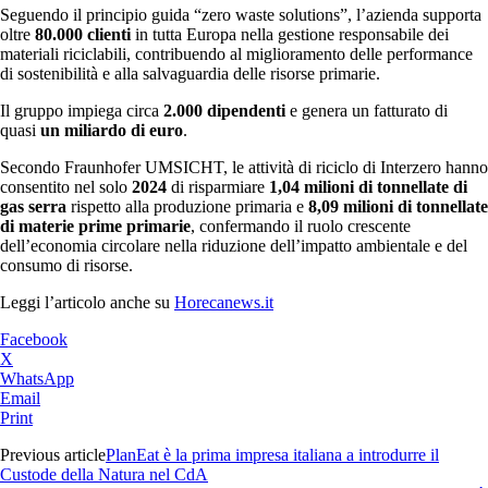
Seguendo il principio guida “zero waste solutions”, l’azienda supporta
oltre
80.000 clienti
in tutta Europa nella gestione responsabile dei
materiali riciclabili, contribuendo al miglioramento delle performance
di sostenibilità e alla salvaguardia delle risorse primarie.
Il gruppo impiega circa
2.000 dipendenti
e genera un fatturato di
quasi
un miliardo di euro
.
Secondo Fraunhofer UMSICHT, le attività di riciclo di Interzero hanno
consentito nel solo
2024
di risparmiare
1,04 milioni di tonnellate di
gas serra
rispetto alla produzione primaria e
8,09 milioni di tonnellate
di materie prime primarie
, confermando il ruolo crescente
dell’economia circolare nella riduzione dell’impatto ambientale e del
consumo di risorse.
Leggi l’articolo anche su
Horecanews.it
Facebook
X
WhatsApp
Email
Print
Previous article
PlanEat è la prima impresa italiana a introdurre il
Custode della Natura nel CdA