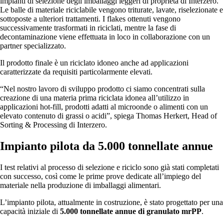
impianti di selezione degli imballaggi leggeri di proprietà di Interzero.
Le balle di materiale riciclabile vengono triturate, lavate, riselezionate e
sottoposte a ulteriori trattamenti. I flakes ottenuti vengono
successivamente trasformati in riciclati, mentre la fase di
decontaminazione viene effettuata in loco in collaborazione con un
partner specializzato.
Il prodotto finale è un riciclato idoneo anche ad applicazioni
caratterizzate da requisiti particolarmente elevati.
“Nel nostro lavoro di sviluppo prodotto ci siamo concentrati sulla
creazione di una materia prima riciclata idonea all’utilizzo in
applicazioni hot-fill, prodotti adatti al microonde o alimenti con un
elevato contenuto di grassi o acidi”, spiega Thomas Herkert, Head of
Sorting & Processing di Interzero.
Impianto pilota da 5.000 tonnellate annue
I test relativi al processo di selezione e riciclo sono già stati completati
con successo, così come le prime prove dedicate all’impiego del
materiale nella produzione di imballaggi alimentari.
L’impianto pilota, attualmente in costruzione, è stato progettato per una
capacità iniziale di
5.000 tonnellate annue di granulato mrPP
.