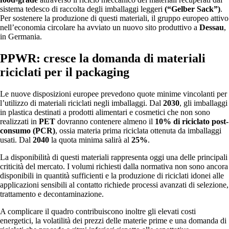
sistema tedesco di raccolta degli imballaggi leggeri
(“Gelber Sack”)
.
Per sostenere la produzione di questi materiali, il gruppo europeo attivo
nell’economia circolare ha avviato un nuovo sito produttivo a
Dessau
,
in Germania.
PPWR: cresce la domanda di materiali
riciclati per il packaging
Le nuove disposizioni europee prevedono quote minime vincolanti per
l’utilizzo di materiali riciclati negli imballaggi. Dal
2030
, gli imballaggi
in plastica destinati a prodotti alimentari e cosmetici che non sono
realizzati in
PET
dovranno contenere almeno il
10% di riciclato post-
consumo (PCR)
, ossia materia prima riciclata ottenuta da imballaggi
usati. Dal
2040
la quota minima salirà al
25%
.
La disponibilità di questi materiali rappresenta oggi una delle principali
criticità del mercato. I volumi richiesti dalla normativa non sono ancora
disponibili in quantità sufficienti e la produzione di riciclati idonei alle
applicazioni sensibili al contatto richiede processi avanzati di selezione,
trattamento e decontaminazione.
A complicare il quadro contribuiscono inoltre gli elevati costi
energetici, la volatilità dei prezzi delle materie prime e una domanda di