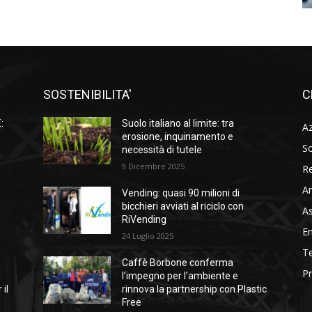
SOSTENIBILITA'
C
:
Suolo italiano al limite: tra
A
à
erosione, inquinamento e
So
necessità di tutele
9 Dicembre 2025
Re
A
Vending: quasi 90 milioni di
l
bicchieri avviati al riciclo con
As
RiVending
En
24 Luglio 2025
Te
Caffè Borbone conferma
Pr
l’impegno per l’ambiente e
 il
rinnova la partnership con Plastic
Free