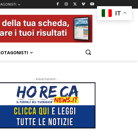
AGONISTI
IT
ROTAGONISTI
- Advertisment -