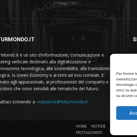
22 Maggio 2025
TURMONDO.IT
S
rMondo.it è un sito d'informazione, comunicazione e
ting verticale destinato alla digitalizzazione e
nnovazione tecnologica, alla sostenibilità, alla transizione
Per fornire 
ogica, la Green Economy e ai temi ad essi correlati. E'
memorizzare 
inato agli appassionati, ai professionisti del comparto e a
tecnologie c
 coloro che sono sensibili alle tematiche del futuro.
unici su que
su alcune ca
attaci scrivendo a:
redazione@futurmondo.it
Ac
HOME
NOTIZIE
Sostenibilità
PROTAGONISTI