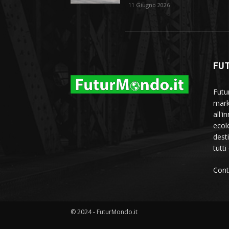
11 Giugno 2026
FU
Futu
marke
all'i
ecol
dest
tutti
Cont
© 2024 - FuturMondo.it