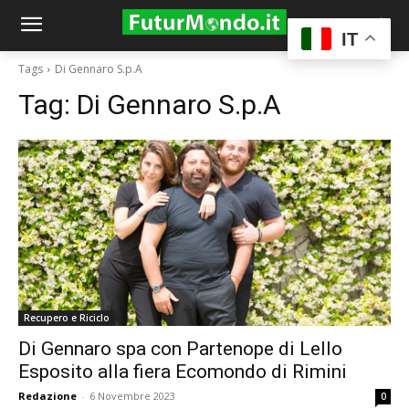
IT
Tags
Di Gennaro S.p.A
Tag:
Di Gennaro S.p.A
Recupero e Riciclo
Di Gennaro spa con Partenope di Lello
Esposito alla fiera Ecomondo di Rimini
Redazione
-
6 Novembre 2023
0