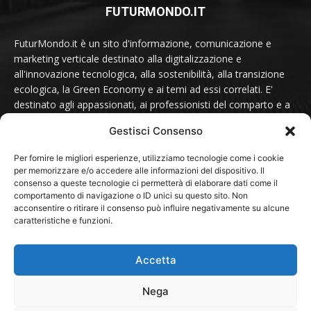
FUTURMONDO.IT
FuturMondo.it è un sito d'informazione, comunicazione e
marketing verticale destinato alla digitalizzazione e
all'innovazione tecnologica, alla sostenibilità, alla transizione
ecologica, la Green Economy e ai temi ad essi correlati. E'
destinato agli appassionati, ai professionisti del comparto e a
tutti coloro che sono sensibili alle tematiche del futuro.
Gestisci Consenso
Contattaci scrivendo a:
redazione@futurmondo.it
Per fornire le migliori esperienze, utilizziamo tecnologie come i cookie
per memorizzare e/o accedere alle informazioni del dispositivo. Il
consenso a queste tecnologie ci permetterà di elaborare dati come il
comportamento di navigazione o ID unici su questo sito. Non
SEGUICI SU
acconsentire o ritirare il consenso può influire negativamente su alcune
caratteristiche e funzioni.
Accetta
Nega