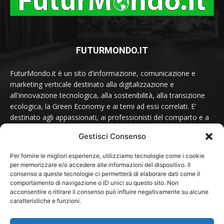
FUTURMONDO.IT
FuturMondo.it è un sito d'informazione, comunicazione e
marketing verticale destinato alla digitalizzazione e
all'innovazione tecnologica, alla sostenibilità, alla transizione
ecologica, la Green Economy e ai temi ad essi correlati. E'
destinato agli appassionati, ai professionisti del comparto e a
tutti coloro che sono sensibili alle tematiche del futuro.
Gestisci Consenso
Contattaci scrivendo a:
redazione@futurmondo.it
Per fornire le migliori esperienze, utilizziamo tecnologie come i cookie
per memorizzare e/o accedere alle informazioni del dispositivo. Il
consenso a queste tecnologie ci permetterà di elaborare dati come il
comportamento di navigazione o ID unici su questo sito. Non
SEGUICI SU
acconsentire o ritirare il consenso può influire negativamente su alcune
caratteristiche e funzioni.