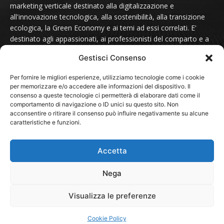
marketing verticale destinato alla digitalizzazione e
all'innovazione tecnologica, alla sostenibilità, alla transizione
ecologica, la Green Economy e ai temi ad essi correlati. E'
destinato agli appassionati, ai professionisti del comparto e a
tutti coloro che sono sensibili alle tematiche del futuro.
Gestisci Consenso
Contattaci scrivendo a:
redazione@futurmondo.it
Per fornire le migliori esperienze, utilizziamo tecnologie come i cookie
per memorizzare e/o accedere alle informazioni del dispositivo. Il
consenso a queste tecnologie ci permetterà di elaborare dati come il
comportamento di navigazione o ID unici su questo sito. Non
SEGUICI SU
acconsentire o ritirare il consenso può influire negativamente su alcune
caratteristiche e funzioni.
Accetta
Nega
© 2024 - FuturMondo.it
Visualizza le preferenze
HOME
NOTIZIE
Sostenibilità
Green Economy
Cookie Policy
Associazioni e Fondazioni
PROTAGONISTI