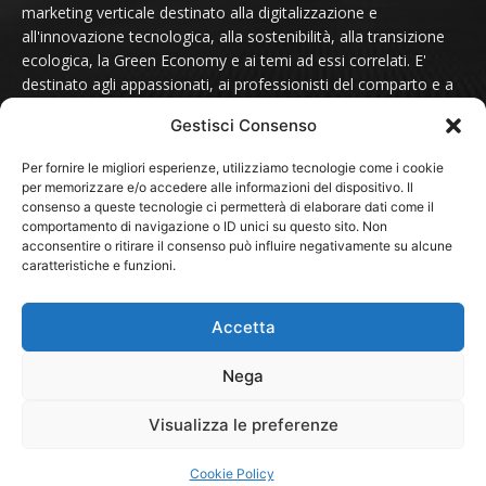
marketing verticale destinato alla digitalizzazione e
all'innovazione tecnologica, alla sostenibilità, alla transizione
ecologica, la Green Economy e ai temi ad essi correlati. E'
destinato agli appassionati, ai professionisti del comparto e a
tutti coloro che sono sensibili alle tematiche del futuro.
Gestisci Consenso
Contattaci scrivendo a:
redazione@futurmondo.it
Per fornire le migliori esperienze, utilizziamo tecnologie come i cookie
per memorizzare e/o accedere alle informazioni del dispositivo. Il
consenso a queste tecnologie ci permetterà di elaborare dati come il
comportamento di navigazione o ID unici su questo sito. Non
SEGUICI SU
acconsentire o ritirare il consenso può influire negativamente su alcune
caratteristiche e funzioni.
Accetta
Nega
© 2024 - FuturMondo.it
Visualizza le preferenze
HOME
NOTIZIE
Sostenibilità
Green Economy
Cookie Policy
Associazioni e Fondazioni
PROTAGONISTI