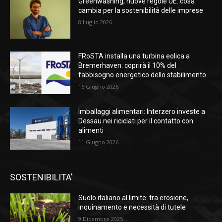
Greenwashing, nuove regole UE: cosa
cambia per la sostenibilità delle imprese
8 Luglio 2026
FRoSTA installa una turbina eolica a
Bremerhaven: coprirà il 10% del
fabbisogno energetico dello stabilimento
16 Giugno 2026
Imballaggi alimentari: Interzero investe a
Dessau nei riciclati per il contatto con
alimenti
11 Giugno 2026
SOSTENIBILITA'
Suolo italiano al limite: tra erosione,
inquinamento e necessità di tutele
9 Dicembre 2025