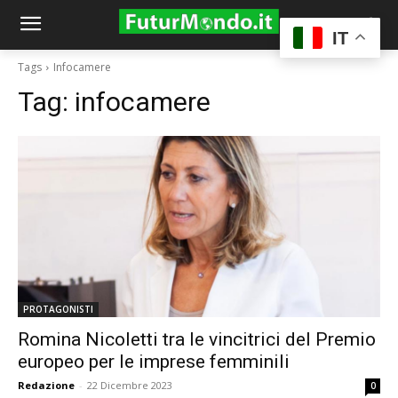
IT
Tags
Infocamere
Tag:
infocamere
PROTAGONISTI
Romina Nicoletti tra le vincitrici del Premio
europeo per le imprese femminili
Redazione
-
22 Dicembre 2023
0