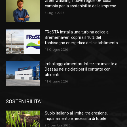
Greenwashing, nuove regole UE: cosa
cambia per la sostenibilità delle imprese
8 Luglio 2026
FRoSTA installa una turbina eolica a
Bremerhaven: coprirà il 10% del
fabbisogno energetico dello stabilimento
16 Giugno 2026
Imballaggi alimentari: Interzero investe a
Dessau nei riciclati per il contatto con
alimenti
11 Giugno 2026
SOSTENIBILITA'
Suolo italiano al limite: tra erosione,
inquinamento e necessità di tutele
9 Dicembre 2025