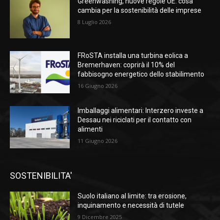
Greenwashing, nuove regole UE: cosa
cambia per la sostenibilità delle imprese
8 Luglio 2026
FRoSTA installa una turbina eolica a
Bremerhaven: coprirà il 10% del
fabbisogno energetico dello stabilimento
16 Giugno 2026
Imballaggi alimentari: Interzero investe a
Dessau nei riciclati per il contatto con
alimenti
11 Giugno 2026
SOSTENIBILITA'
Suolo italiano al limite: tra erosione,
inquinamento e necessità di tutele
9 Dicembre 2025