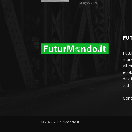
11 Giugno 2026
FU
Futu
marke
all'i
ecol
dest
tutti
Cont
© 2024 - FuturMondo.it