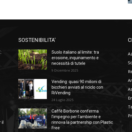
SOSTENIBILITA'
C
:
Suolo italiano al limite: tra
A
à
erosione, inquinamento e
So
necessità di tutele
9 Dicembre 2025
Re
A
Vending: quasi 90 milioni di
l
bicchieri avviati al riciclo con
As
RiVending
En
24 Luglio 2025
Te
Caffè Borbone conferma
Pr
l’impegno per l’ambiente e
 il
rinnova la partnership con Plastic
Free