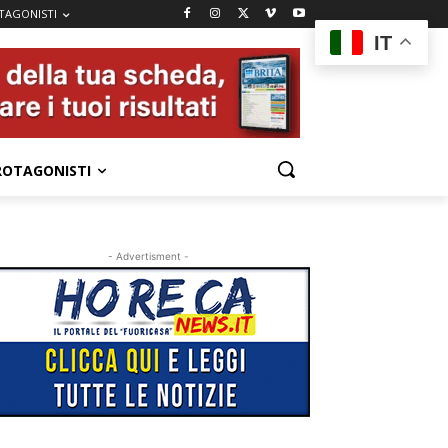
TAGONISTI
IT
ROTAGONISTI
- Advertisment -