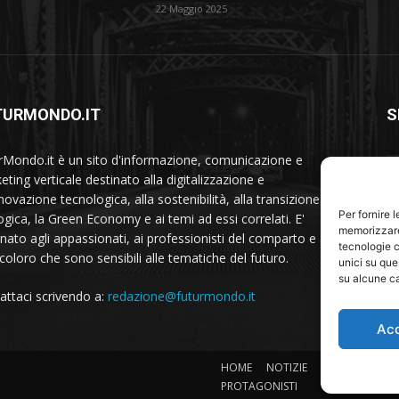
22 Maggio 2025
TURMONDO.IT
S
rMondo.it è un sito d'informazione, comunicazione e
ting verticale destinato alla digitalizzazione e
nnovazione tecnologica, alla sostenibilità, alla transizione
Per fornire 
ogica, la Green Economy e ai temi ad essi correlati. E'
memorizzare 
inato agli appassionati, ai professionisti del comparto e a
tecnologie c
 coloro che sono sensibili alle tematiche del futuro.
unici su que
su alcune ca
attaci scrivendo a:
redazione@futurmondo.it
Ac
HOME
NOTIZIE
Sostenibilità
PROTAGONISTI