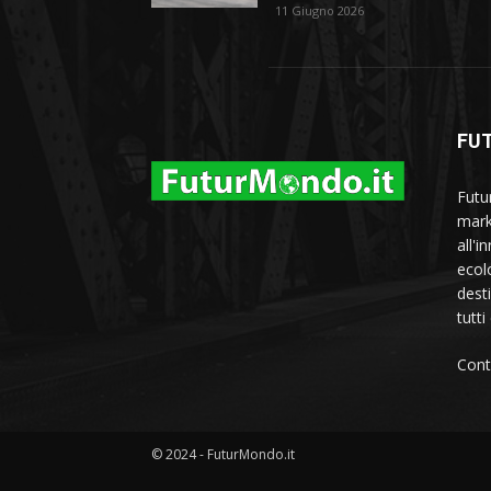
11 Giugno 2026
FU
Futu
marke
all'i
ecol
dest
tutti
Cont
© 2024 - FuturMondo.it