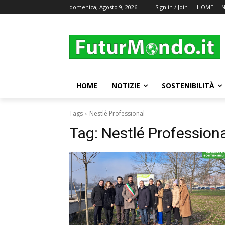
domenica, Agosto 9, 2026
Sign in / Join
HOME
N
HOME
NOTIZIE
SOSTENIBILITÀ
Tags
Nestlé Professional
Tag:
Nestlé Profession