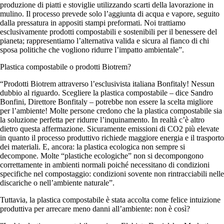
produzione di piatti e stoviglie utilizzando scarti della lavorazione in
mulino. Il processo prevede solo l’aggiunta di acqua e vapore, seguito
dalla pressatura in appositi stampi preformati. Noi trattiamo
esclusivamente prodotti compostabili e sostenibili per il benessere del
pianeta; rappresentiamo l’alternativa valida e sicura al fianco di chi
sposa politiche che vogliono ridurre l’impatto ambientale”.
Plastica compostabile o prodotti Biotrem?
“Prodotti Biotrem attraverso l’esclusivista italiana Bonfitaly! Nessun
dubbio al riguardo. Scegliere la plastica compostabile – dice Sandro
Bonfini, Direttore Bonfitaly – potrebbe non essere la scelta migliore
per l’ambiente! Molte persone credono che la plastica compostabile sia
la soluzione perfetta per ridurre l’inquinamento. In realtà c’è altro
dietro questa affermazione. Sicuramente emissioni di CO2 più elevate
in quanto il processo produttivo richiede maggiore energia e il trasporto
dei materiali. E, ancora: la plastica ecologica non sempre si
decompone. Molte “plastiche ecologiche” non si decompongono
correttamente in ambienti normali poiché necessitano di condizioni
specifiche nel compostaggio: condizioni sovente non rintracciabili nelle
discariche o nell’ambiente naturale”.
Tuttavia, la plastica compostabile è stata accolta come felice intuizione
produttiva per arrecare meno danni all’ambiente: non è così?