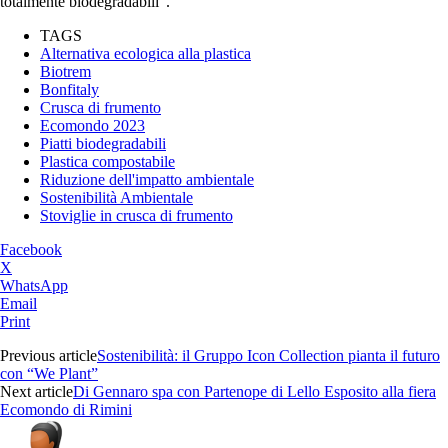
totalmente biodegradabili”.
TAGS
Alternativa ecologica alla plastica
Biotrem
Bonfitaly
Crusca di frumento
Ecomondo 2023
Piatti biodegradabili
Plastica compostabile
Riduzione dell'impatto ambientale
Sostenibilità Ambientale
Stoviglie in crusca di frumento
Facebook
X
WhatsApp
Email
Print
Previous article
Sostenibilità: il Gruppo Icon Collection pianta il futuro
con “We Plant”
Next article
Di Gennaro spa con Partenope di Lello Esposito alla fiera
Ecomondo di Rimini