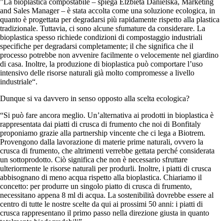
”La bioplastica compostabile – spiega Elzbieta Danielska, Marketing
and Sales Manager – è stata accolta come una soluzione ecologica, in
quanto è progettata per degradarsi più rapidamente rispetto alla plastica
tradizionale. Tuttavia, ci sono alcune sfumature da considerare. La
bioplastica spesso richiede condizioni di compostaggio industriali
specifiche per degradarsi completamente; il che significa che il
processo potrebbe non avvenire facilmente o velocemente nel giardino
di casa. Inoltre, la produzione di bioplastica può comportare l’uso
intensivo delle risorse naturali già molto compromesse a livello
industriale“.
Dunque si va davvero in senso opposto alla scelta ecologica?
“Si può fare ancora meglio. Un’alternativa ai prodotti in bioplastica è
rappresentata dai piatti di crusca di frumento che noi di Bonfitaly
proponiamo grazie alla partnership vincente che ci lega a Biotrem.
Provengono dalla lavorazione di materie prime naturali, ovvero la
crusca di frumento, che altrimenti verrebbe gettata perché considerata
un sottoprodotto. Ciò significa che non è necessario sfruttare
ulteriormente le risorse naturali per produrli. Inoltre, i piatti di crusca
abbisognano di meno acqua rispetto alla bioplastica. Chiariamo il
concetto: per produrre un singolo piatto di crusca di frumento,
necessitano appena 8 ml di acqua. La sostenibilità dovrebbe essere al
centro di tutte le nostre scelte da qui ai prossimi 50 anni: i piatti di
crusca rappresentano il primo passo nella direzione giusta in quanto