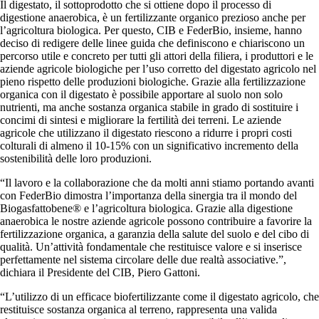
Il digestato, il sottoprodotto che si ottiene dopo il processo di
digestione anaerobica, è un fertilizzante organico prezioso anche per
l’agricoltura biologica. Per questo, CIB e FederBio, insieme, hanno
deciso di redigere delle linee guida che definiscono e chiariscono un
percorso utile e concreto per tutti gli attori della filiera, i produttori e le
aziende agricole biologiche per l’uso corretto del digestato agricolo nel
pieno rispetto delle produzioni biologiche. Grazie alla fertilizzazione
organica con il digestato è possibile apportare al suolo non solo
nutrienti, ma anche sostanza organica stabile in grado di sostituire i
concimi di sintesi e migliorare la fertilità dei terreni. Le aziende
agricole che utilizzano il digestato riescono a ridurre i propri costi
colturali di almeno il 10-15% con un significativo incremento della
sostenibilità delle loro produzioni.
“Il lavoro e la collaborazione che da molti anni stiamo portando avanti
con FederBio dimostra l’importanza della sinergia tra il mondo del
Biogasfattobene® e l’agricoltura biologica. Grazie alla digestione
anaerobica le nostre aziende agricole possono contribuire a favorire la
fertilizzazione organica, a garanzia della salute del suolo e del cibo di
qualità. Un’attività fondamentale che restituisce valore e si inserisce
perfettamente nel sistema circolare delle due realtà associative.”,
dichiara il Presidente del CIB, Piero Gattoni.
“L’utilizzo di un efficace biofertilizzante come il digestato agricolo, che
restituisce sostanza organica al terreno, rappresenta una valida