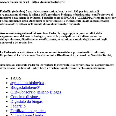
www.consorziobiogas.it – https://farmingforfuture.it
FederBio (feder.bio) è una federazione nazionale nata nel 1992 per iniziativa di
organizzazioni di tutta la filiera dell’agricoltura biologica e biodinamica, con l’obiettivo di
tutelarne e favorirne lo sviluppo. FederBio socia di IFOAM e ACCREDIA, l’ente italiano per
l’accreditamento degli Organismi di certificazione, è riconosciuta quale rappresentanza
istituzionale di settore nell’ambito di tavoli nazionali e regionali.
Attraverso le organizzazioni associate, FederBio raggruppa la quasi totalità della
rappresentanza del settore biologico, tra cui le principali realtà italiane nei settori
dellaproduzione, distribuzione, certificazione, normazione e tutela degli interessi degli
operatori e dei tecnici bio.
La Federazione è strutturata in cinque sezioni tematiche e professionali: Produttori,
Organismi di Certificazione, Trasformatori e Distributori, Operatori dei Servizi e Tecnici,
Associazioni culturali. FederBio garantisce la rigorosità e la correttezza dei comportamenti
degli associati in base al Codice Etico e verifica l’applicazione degli standard comuni
TAGS
agricoltura biologica
Biogasfattobene®
CIB-Consorzio Italiano Biogas
Concime di sintesi
Digestato da biogas
FederBio
Fertilizzante organico
Nuove Linee Guida