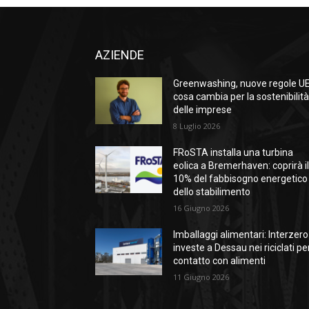
AZIENDE
Greenwashing, nuove regole UE
cosa cambia per la sostenibilit
delle imprese
8 Luglio 2026
FRoSTA installa una turbina
eolica a Bremerhaven: coprirà i
10% del fabbisogno energetico
dello stabilimento
16 Giugno 2026
Imballaggi alimentari: Interzero
investe a Dessau nei riciclati per
contatto con alimenti
11 Giugno 2026