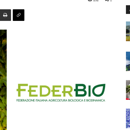
898
0