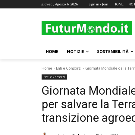
giovedì, Agosto 6, 2026
Sign in / Join
HOME
NOT
HOME
NOTIZIE
SOSTENIBILITÀ
Home
Enti e Consorzi
Giornata Mondiale della Terra
Enti e Consorzi
Giornata Mondiale 
per salvare la Ter
transizione agroe