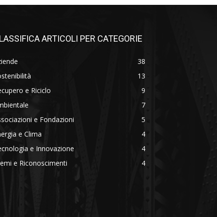
LASSIFICA ARTICOLI PER CATEGORIE
ziende
38
stenibilità
13
cupero e Riciclo
9
mbientale
7
sociazioni e Fondazioni
5
ergia e Clima
4
cnologia e Innovazione
4
emi e Riconoscimenti
4