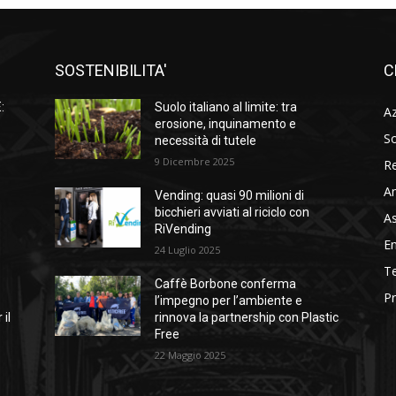
SOSTENIBILITA'
C
:
Suolo italiano al limite: tra
A
à
erosione, inquinamento e
So
necessità di tutele
9 Dicembre 2025
Re
A
Vending: quasi 90 milioni di
l
bicchieri avviati al riciclo con
As
RiVending
En
24 Luglio 2025
Te
Caffè Borbone conferma
Pr
l’impegno per l’ambiente e
 il
rinnova la partnership con Plastic
Free
22 Maggio 2025