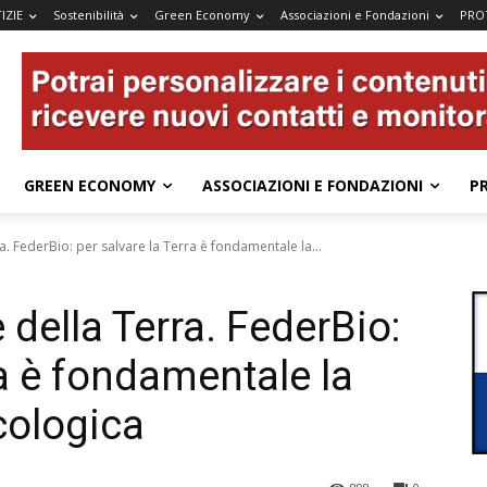
IZIE
Sostenibilità
Green Economy
Associazioni e Fondazioni
PRO
GREEN ECONOMY
ASSOCIAZIONI E FONDAZIONI
P
. FederBio: per salvare la Terra è fondamentale la...
della Terra. FederBio:
ra è fondamentale la
cologica