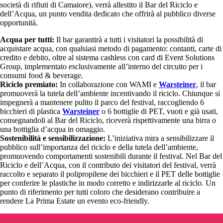
società di rifiuti di Camaiore), verrà allestito il Bar del Riciclo e
dell’Acqua, un punto vendita dedicato che offrirà al pubblico diverse
opportunità.
Acqua per tutti:
Il bar garantirà a tutti i visitatori la possibilità di
acquistare acqua, con qualsiasi metodo di pagamento: contanti, carte di
credito e debito, oltre al sistema cashless con card di Event Solutions
Group, implementato esclusivamente all’interno del circuito per i
consumi food & beverage.
Riciclo premiato:
In collaborazione con WAMI e
Warsteiner
, il bar
promuoverà la tutela dell’ambiente incentivando il riciclo. Chiunque si
impegnerà a mantenere pulito il parco del festival, raccogliendo 6
bicchieri di plastica
Warsteiner
o 6 bottiglie di PET, vuoti e già usati,
consegnandoli al Bar del Riciclo, riceverà rispettivamente una birra o
una bottiglia d’acqua in omaggio.
Sostenibilità e sensibilizzazione:
L’iniziativa mira a sensibilizzare il
pubblico sull’importanza del riciclo e della tutela dell’ambiente,
promuovendo comportamenti sostenibili durante il festival. Nel Bar del
Riciclo e dell’Acqua, con il contributo dei visitatori del festival, verrà
raccolto e separato il polipropilene dei bicchieri e il PET delle bottiglie
per conferire le plastiche in modo corretto e indirizzarle al riciclo. Un
punto di riferimento per tutti coloro che desiderano contribuire a
rendere La Prima Estate un evento eco-friendly.