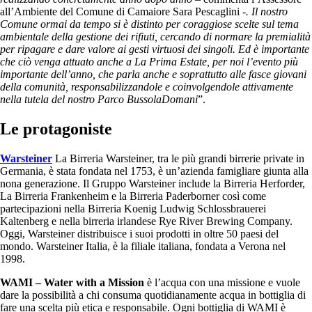
all’Ambiente del Comune di Camaiore Sara Pescaglini
-. Il nostro
Comune ormai da tempo si è distinto per coraggiose scelte sul tema
ambientale della gestione dei rifiuti, cercando di normare la premialità
per ripagare e dare valore ai gesti virtuosi dei singoli. Ed è importante
che ciò venga attuato anche a La Prima Estate, per noi l’evento più
importante dell’anno, che parla anche e soprattutto alle fasce giovani
della comunità, responsabilizzandole e coinvolgendole attivamente
nella tutela del nostro Parco BussolaDomani
”.
Le protagoniste
Warsteiner
La Birreria Warsteiner, tra le più grandi birrerie private in
Germania, è stata fondata nel 1753, è un’azienda famigliare giunta alla
nona generazione. Il Gruppo Warsteiner include la Birreria Herforder,
La Birreria Frankenheim e la Birreria Paderborner così come
partecipazioni nella Birreria Koenig Ludwig Schlossbrauerei
Kaltenberg e nella birreria irlandese Rye River Brewing Company.
Oggi, Warsteiner distribuisce i suoi prodotti in oltre 50 paesi del
mondo. Warsteiner Italia, è la filiale italiana, fondata a Verona nel
1998.
WAMI – Water with a Mission
è l’acqua con una missione e vuole
dare la possibilità a chi consuma quotidianamente acqua in bottiglia di
fare una scelta più etica e responsabile. Ogni bottiglia di WAMI è