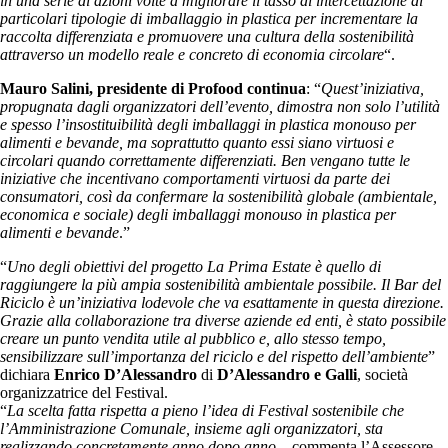
in una serie di azioni volte a migliorare il tasso di intercettazione di
particolari tipologie di imballaggio in plastica per incrementare la
raccolta differenziata e promuovere una cultura della sostenibilità
attraverso un modello reale e concreto di economia circolare
“.
Mauro Salini, presidente di Profood continua
: “
Quest’iniziativa,
propugnata dagli organizzatori dell’evento, dimostra non solo l’utilità
e spesso l’insostituibilità degli imballaggi in plastica monouso per
alimenti e bevande, ma soprattutto quanto essi siano virtuosi e
circolari quando correttamente differenziati. Ben vengano tutte le
iniziative che incentivano comportamenti virtuosi da parte dei
consumatori, così da confermare la sostenibilità globale (ambientale,
economica e sociale) degli imballaggi monouso in plastica per
alimenti e bevande
.”
“
Uno degli obiettivi del progetto La Prima Estate è quello di
raggiungere la più ampia sostenibilità ambientale possibile. Il Bar del
Riciclo è un’iniziativa lodevole che va esattamente in questa direzione.
Grazie alla collaborazione tra diverse aziende ed enti, è stato possibile
creare un punto vendita utile al pubblico e, allo stesso tempo,
sensibilizzare sull’importanza del riciclo e del rispetto dell’ambiente
”
dichiara
Enrico D’Alessandro
di
D’Alessandro e Galli
, società
organizzatrice del Festival.
“
La scelta fatta rispetta a pieno l’idea di Festival sostenibile che
l’Amministrazione Comunale, insieme agli organizzatori, sta
realizzando concretamente anno dopo anno –
commenta l’Assessore