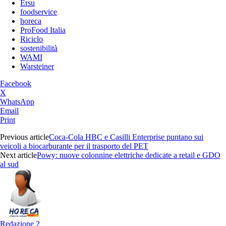
Ersu
foodservice
horeca
ProFood Italia
Riciclo
sostenibilità
WAMI
Warsteiner
Facebook
X
WhatsApp
Email
Print
Previous article
Coca-Cola HBC e Casilli Enterprise puntano sui
veicoli a biocarburante per il trasporto del PET
Next article
Powy: nuove colonnine elettriche dedicate a retail e GDO
al sud
Redazione 2