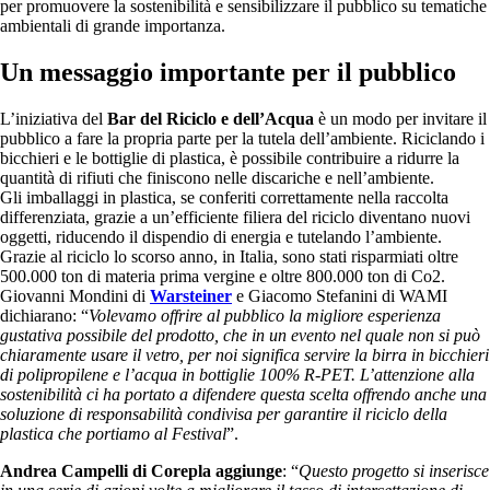
per promuovere la sostenibilità e sensibilizzare il pubblico su tematiche
ambientali di grande importanza.
Un messaggio importante per il pubblico
L’iniziativa del
Bar del Riciclo e dell’Acqua
è un modo per invitare il
pubblico a fare la propria parte per la tutela dell’ambiente. Riciclando i
bicchieri e le bottiglie di plastica, è possibile contribuire a ridurre la
quantità di rifiuti che finiscono nelle discariche e nell’ambiente.
Gli imballaggi in plastica, se conferiti correttamente nella raccolta
differenziata, grazie a un’efficiente filiera del riciclo diventano nuovi
oggetti, riducendo il dispendio di energia e tutelando l’ambiente.
Grazie al riciclo lo scorso anno, in Italia, sono stati risparmiati oltre
500.000 ton di materia prima vergine e oltre 800.000 ton di Co2.
Giovanni Mondini di
Warsteiner
e Giacomo Stefanini di WAMI
dichiarano: “
Volevamo offrire al pubblico la migliore esperienza
gustativa possibile del prodotto, che in un evento nel quale non si può
chiaramente usare il vetro, per noi significa servire la birra in bicchieri
di polipropilene e l’acqua in bottiglie 100% R-PET. L’attenzione alla
sostenibilità ci ha portato a difendere questa scelta offrendo anche una
soluzione di responsabilità condivisa per garantire il riciclo della
plastica che portiamo al Festival
”.
Andrea Campelli di Corepla aggiunge
: “
Questo progetto si inserisce