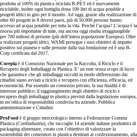
prodotta al 100% da plastica riciclata R-PET ed è nuovamente
riciclabile, inoltre ogni bottiglia dona 100 litri di acqua potabile a
progetti idrici in giro per il mondo. Ad oggi, grazie alla realizzazione di
oltre 60 progetti in 8 diversi paesi, più di 50.000 persone hanno
accesso ad acqua potabile per tutta la vita. Perché l’acqua? L’acqua è la
risorsa più importante di tutte, ma ancora oggi risulta irraggiungibile
per 700 milioni di persone (più dell’intera popolazione Europea). Oltre
a realizzare progetti idrici, WAMI persegue i suoi obiettivi di impatto
positivo sul pianeta e sulle persone dalla sua fondazione ed è una B-
Corp certificata dal 2017.
Corepla
è il Consorzio Nazionale per la Raccolta, il Riciclo e il
Recupero degli Imballaggi in Plastica. E’ un ente senza scopo di lucro
che garantisce che gli imballaggi raccolti in modo differenziato dai
cittadini siano avviati a riciclo e recupero con efficienza, efficacia, ed
economicità. Pur essendo un consorzio privato, la sua finalità è di
interesse pubblico: il raggiungimento degli obiettivi di riciclo e
recupero degli imballaggi in plastica previsti dalla legislazione europea,
in un’ottica di responsabilità condivisa tra aziende, Pubblica
amministrazione e Cittadini.
ProFood
è il gruppo merceologico interno a Federazione Gomma
Plastica (Confindustria), che raccoglie 14 aziende italiane produttrici di
packaging alimentare, creato con l’obiettivo di valorizzare la
sostenibilità dei contenitori in plastica destinati al confezionamento, alla