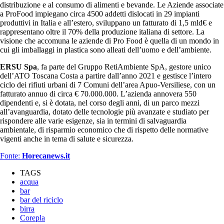
distribuzione e al consumo di alimenti e bevande. Le Aziende associate
a ProFood impiegano circa 4500 addetti dislocati in 29 impianti
produttivi in Italia e all’estero, sviluppano un fatturato di 1,5 mld€ e
rappresentano oltre il 70% della produzione italiana di settore. La
visione che accomuna le aziende di Pro Food è quella di un mondo in
cui gli imballaggi in plastica sono alleati dell’uomo e dell’ambiente.
ERSU Spa
, fa parte del Gruppo RetiAmbiente SpA, gestore unico
dell’ATO Toscana Costa a partire dall’anno 2021 e gestisce l’intero
ciclo dei rifiuti urbani di 7 Comuni dell’area Apuo-Versiliese, con un
fatturato annuo di circa € 70.000.000. L’azienda annovera 550
dipendenti e, si è dotata, nel corso degli anni, di un parco mezzi
all’avanguardia, dotato delle tecnologie più avanzate e studiato per
rispondere alle varie esigenze, sia in termini di salvaguardia
ambientale, di risparmio economico che di rispetto delle normative
vigenti anche in tema di salute e sicurezza.
Fonte:
Horecanews.it
TAGS
acqua
bar
bar del riciclo
birra
Corepla