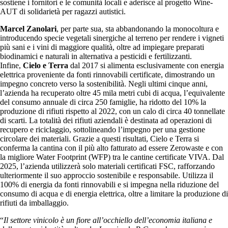
sostiene i fornitori e le comunità locali e aderisce al progetto Wine-
AUT di solidarietà per ragazzi autistici.
Marcel Zanolari
, per parte sua, sta abbandonando la monocoltura e
introducendo specie vegetali sinergiche al terreno per rendere i vigneti
più sani e i vini di maggiore qualità, oltre ad impiegare preparati
biodinamici e naturali in alternativa a pesticidi e fertilizzanti.
Infine,
Cielo e Terra
dal 2017 si alimenta esclusivamente con energia
elettrica proveniente da fonti rinnovabili certificate, dimostrando un
impegno concreto verso la sostenibilità. Negli ultimi cinque anni,
l’azienda ha recuperato oltre 45 mila metri cubi di acqua, l’equivalente
del consumo annuale di circa 250 famiglie, ha ridotto del 10% la
produzione di rifiuti rispetto al 2022, con un calo di circa 40 tonnellate
di scarti. La totalità dei rifiuti aziendali è destinata ad operazioni di
recupero e riciclaggio, sottolineando l’impegno per una gestione
circolare dei materiali. Grazie a questi risultati, Cielo e Terra si
conferma la cantina con il più alto fatturato ad essere Zerowaste e con
la migliore Water Footprint (WFP) tra le cantine certificate VIVA. Dal
2025, l’azienda utilizzerà solo materiali certificati FSC, rafforzando
ulteriormente il suo approccio sostenibile e responsabile. Utilizza il
100% di energia da fonti rinnovabili e si impegna nella riduzione del
consumo di acqua e di energia elettrica, oltre a limitare la produzione di
rifiuti da imballaggio.
“
Il settore vinicolo è un fiore all’occhiello dell’economia italiana e