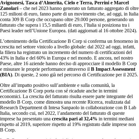
Avignonesi, Tasca d’Almerita, Cielo e Terra, Perrini e Marcel
Zanolari
– che nel 2023 hanno generato un fatturato aggregato di oltre
125 milioni di euro, fanno parte di un movimento che, ad oggi, in Italia
conta 309 B Corp che occupano oltre 29.000 persone, generando un
fatturato che supera i 15,5 miliardi di euro, l’Italia si posiziona tra i
Paesi leader nell’Unione Europea. (dati aggiornati al 16 ottobre 2024).
L’ottenimento della Certificazione B Corp si conferma un fenomeno in
crescita nel settore vinicolo a livello globale: dal 2022 ad oggi, infatti,
la filiera ha registrato un incremento del numero di certificazioni del
43% in Italia e del 60% in Europa e nel mondo. E ancora, nel nostro
Paese, altre 16 aziende hanno deciso di approcciare il modello B Corp
e misurare le proprie performance attraverso il
B Impact Assessment
(BIA)
. Di queste, 2 sono già nel percorso di Certificazione per il 2025.
Oltre all’impatto positivo sull’ambiente e sulla comunità, la
Certificazione B Corp porta con sé ricadute anche in termini
economici. La crescita del fatturato risulta essere parte integrante del
modello B Corp, come dimostra una recente Ricerca, realizzata dal
Research Department di Intesa Sanpaolo in collaborazione con B Lab
Italia, secondo cui, nel 2022, l’andamento del fatturato di queste
imprese ha presentato una
crescita pari al 32,4%
in termini mediani
rispetto al 2019, superiore rispetto al 19% registrato dalle imprese non
B Corp.