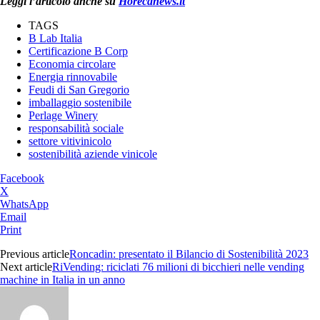
Leggi l’articolo anche su
Horecanews.it
TAGS
B Lab Italia
Certificazione B Corp
Economia circolare
Energia rinnovabile
Feudi di San Gregorio
imballaggio sostenibile
Perlage Winery
responsabilità sociale
settore vitivinicolo
sostenibilità aziende vinicole
Facebook
X
WhatsApp
Email
Print
Previous article
Roncadin: presentato il Bilancio di Sostenibilità 2023
Next article
RiVending: riciclati 76 milioni di bicchieri nelle vending
machine in Italia in un anno