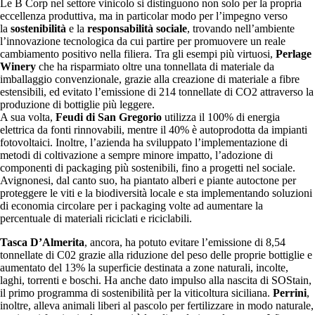
Le B Corp nel settore vinicolo si distinguono non solo per la propria
eccellenza produttiva, ma in particolar modo per l’impegno verso
la
sostenibilità
e la
responsabilità sociale
, trovando nell’ambiente
l’innovazione tecnologica da cui partire per promuovere un reale
cambiamento positivo nella filiera. Tra gli esempi più virtuosi,
Perlage
Winery
che ha risparmiato oltre una tonnellata di materiale da
imballaggio convenzionale, grazie alla creazione di materiale a fibre
estensibili, ed evitato l’emissione di 214 tonnellate di CO2 attraverso la
produzione di bottiglie più leggere.
A sua volta,
Feudi di San Gregorio
utilizza il 100% di energia
elettrica da fonti rinnovabili, mentre il 40% è autoprodotta da impianti
fotovoltaici. Inoltre, l’azienda ha sviluppato l’implementazione di
metodi di coltivazione a sempre minore impatto, l’adozione di
componenti di packaging più sostenibili, fino a progetti nel sociale.
Avignonesi, dal canto suo, ha piantato alberi e piante autoctone per
proteggere le viti e la biodiversità locale e sta implementando soluzioni
di economia circolare per i packaging volte ad aumentare la
percentuale di materiali riciclati e riciclabili.
Tasca D’Almerita
, ancora, ha potuto evitare l’emissione di 8,54
tonnellate di C02 grazie alla riduzione del peso delle proprie bottiglie e
aumentato del 13% la superficie destinata a zone naturali, incolte,
laghi, torrenti e boschi. Ha anche dato impulso alla nascita di SOStain,
il primo programma di sostenibilità per la viticoltura siciliana.
Perrini
,
inoltre, alleva animali liberi al pascolo per fertilizzare in modo naturale,