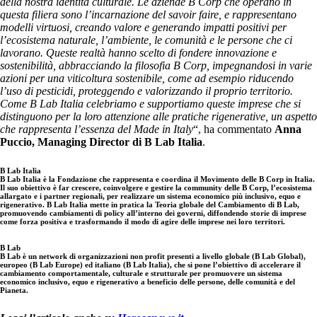
della nostra identità culturale. Le aziende B Corp che operano in
questa filiera sono l’incarnazione del savoir faire, e rappresentano
modelli virtuosi, creando valore e generando impatti positivi per
l’ecosistema naturale, l’ambiente, le comunità e le persone che ci
lavorano. Queste realtà hanno scelto di fondere innovazione e
sostenibilità, abbracciando la filosofia B Corp, impegnandosi in varie
azioni per una viticoltura sostenibile, come ad esempio riducendo
l’uso di pesticidi, proteggendo e valorizzando il proprio territorio.
Come B Lab Italia celebriamo e supportiamo queste imprese che si
distinguono per la loro attenzione alle pratiche rigenerative, un aspetto
che rappresenta l’essenza del Made in Italy
“, ha commentato
Anna
Puccio, Managing Director di B Lab Italia
.
B Lab Italia
B Lab Italia è la Fondazione che rappresenta e coordina il Movimento delle B Corp in Italia.
Il suo obiettivo è far crescere, coinvolgere e gestire la community delle B Corp, l’ecosistema
allargato e i partner regionali, per realizzare un sistema economico più inclusivo, equo e
rigenerativo. B Lab Italia mette in pratica la Teoria globale del Cambiamento di B Lab,
promuovendo cambiamenti di policy all’interno dei governi, diffondendo storie di imprese
come forza positiva e trasformando il modo di agire delle imprese nei loro territori.
B Lab
B Lab è un network di organizzazioni non profit presenti a livello globale (B Lab Global),
europeo (B Lab Europe) ed italiano (B Lab Italia), che si pone l’obiettivo di accelerare il
cambiamento comportamentale, culturale e strutturale per promuovere un sistema
economico inclusivo, equo e rigenerativo a beneficio delle persone, delle comunità e del
Pianeta.