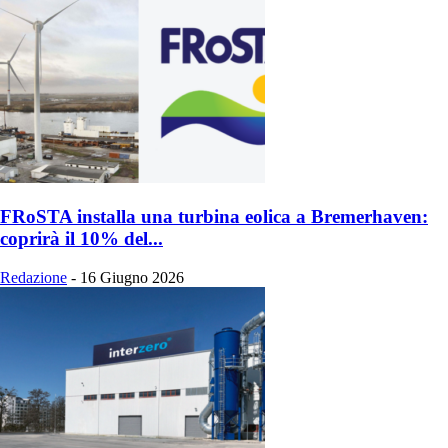
FRoSTA installa una turbina eolica a Bremerhaven:
coprirà il 10% del...
Redazione
-
16 Giugno 2026