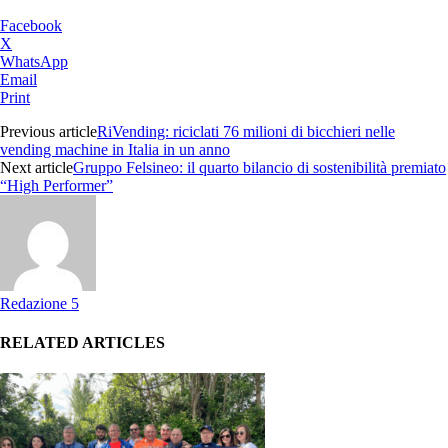
Facebook
X
WhatsApp
Email
Print
Previous article
RiVending: riciclati 76 milioni di bicchieri nelle
vending machine in Italia in un anno
Next article
Gruppo Felsineo: il quarto bilancio di sostenibilità premiato
“High Performer”
Redazione 5
RELATED ARTICLES