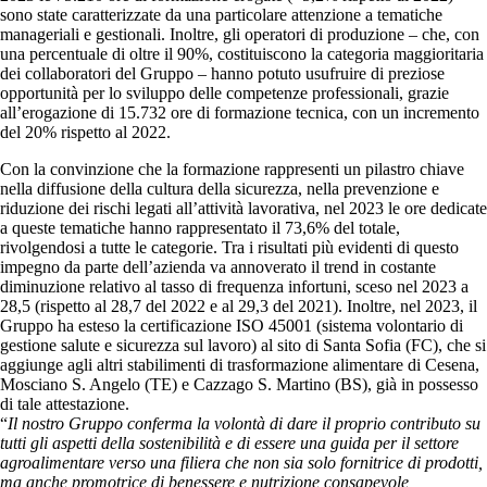
sono state caratterizzate da una particolare attenzione a tematiche
manageriali e gestionali. Inoltre, gli operatori di produzione – che, con
una percentuale di oltre il 90%, costituiscono la categoria maggioritaria
dei collaboratori del Gruppo – hanno potuto usufruire di preziose
opportunità per lo sviluppo delle competenze professionali, grazie
all’erogazione di 15.732 ore di formazione tecnica, con un incremento
del 20% rispetto al 2022.
Con la convinzione che la formazione rappresenti un pilastro chiave
nella diffusione della cultura della sicurezza, nella prevenzione e
riduzione dei rischi legati all’attività lavorativa, nel 2023 le ore dedicate
a queste tematiche hanno rappresentato il 73,6% del totale,
rivolgendosi a tutte le categorie. Tra i risultati più evidenti di questo
impegno da parte dell’azienda va annoverato il trend in costante
diminuzione relativo al tasso di frequenza infortuni, sceso nel 2023 a
28,5 (rispetto al 28,7 del 2022 e al 29,3 del 2021). Inoltre, nel 2023, il
Gruppo ha esteso la certificazione ISO 45001 (sistema volontario di
gestione salute e sicurezza sul lavoro) al sito di Santa Sofia (FC), che si
aggiunge agli altri stabilimenti di trasformazione alimentare di Cesena,
Mosciano S. Angelo (TE) e Cazzago S. Martino (BS), già in possesso
di tale attestazione.
“
Il nostro Gruppo conferma la volontà di dare il proprio contributo su
tutti gli aspetti della sostenibilità e di essere una guida per il settore
agroalimentare verso una filiera che non sia solo fornitrice di prodotti,
ma anche promotrice di benessere e nutrizione consapevole,