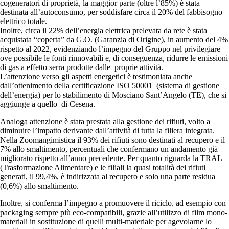
cogeneratori di proprietà, la maggior parte (oltre l’85%) è stata
destinata all’autoconsumo, per soddisfare circa il 20% del fabbisogno
elettrico totale.
Inoltre, circa il 22% dell’energia elettrica prelevata da rete è stata
acquistata “coperta” da G.O. (Garanzia di Origine), in aumento del 4%
rispetto al 2022, evidenziando l’impegno del Gruppo nel privilegiare
ove possibile le fonti rinnovabili e, di conseguenza, ridurre le emissioni
di gas a effetto serra prodotte dalle proprie attività.
L’attenzione verso gli aspetti energetici è testimoniata anche
dall’ottenimento della certificazione ISO 50001 (sistema di gestione
dell’energia) per lo stabilimento di Mosciano Sant’Angelo (TE), che si
aggiunge a quello di Cesena.
Analoga attenzione è stata prestata alla gestione dei rifiuti, volto a
diminuire l’impatto derivante dall’attività di tutta la filiera integrata.
Nella Zoomangimistica il 93% dei rifiuti sono destinati al recupero e il
7% allo smaltimento, percentuali che confermano un andamento già
migliorato rispetto all’anno precedente. Per quanto riguarda la TRAL
(Trasformazione Alimentare) e le filiali la quasi totalità dei rifiuti
generati, il 99,4%, è indirizzata al recupero e solo una parte residua
(0,6%) allo smaltimento.
Inoltre, si conferma l’impegno a promuovere il riciclo, ad esempio con
packaging sempre più eco-compatibili, grazie all’utilizzo di film mono-
materiali in sostituzione di quelli multi-materiale per agevolarne lo