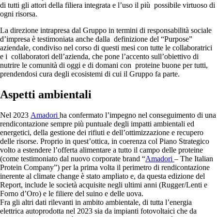
di tutti gli attori della filiera integrata e l’uso il più possibile virtuoso di
ogni risorsa.
La direzione intrapresa dal Gruppo in termini di responsabilità sociale
d’impresa è testimoniata anche dalla definizione del “Purpose”
aziendale, condiviso nel corso di questi mesi con tutte le collaboratrici
e i collaboratori dell’azienda, che pone l’accento sull’obiettivo di
nutrire le comunità di oggi e di domani con proteine buone per tutti,
prendendosi cura degli ecosistemi di cui il Gruppo fa parte.
Aspetti ambientali
Nel 2023
Amadori
ha confermato l’impegno nel conseguimento di una
rendicontazione sempre più puntuale degli impatti ambientali ed
energetici, della gestione dei rifiuti e dell’ottimizzazione e recupero
delle risorse. Proprio in quest’ottica, in coerenza col Piano Strategico
volto a estendere l’offerta alimentare a tutto il campo delle proteine
(come testimoniato dal nuovo corporate brand “
Amadori
– The Italian
Protein Company”) per la prima volta il perimetro di rendicontazione
inerente al climate change è stato ampliato e, da questa edizione del
Report, include le società acquisite negli ultimi anni (Rugger/Lenti e
Forno d’Oro) e le filiere del suino e delle uova.
Fra gli altri dati rilevanti in ambito ambientale, di tutta l’energia
elettrica autoprodotta nel 2023 sia da impianti fotovoltaici che da