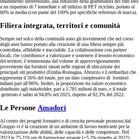
smaltimento differenziato, alla riduzione della grammatura dei film fino
a un risparmio di 7 tonnellate e all’utilizzo di PET riciclato, portato al
60% in media (con punte del 100% per specifiche referenze di marca).
Filiera integrata, territori e comunità
Sempre nel solco della continuità sono gli investimenti che nel corso
degli anni hanno portato alla creazione di una filiera sempre più
controllata, affidabile e tracciabile. La collaborazione con partner
locali, che contribuisce a valorizzare e sostenere il tessuto economico
dei territori, è testimoniata dal volume di approvvigionamento
proveniente dai fornitori situati nelle regioni di ubicazione dei
principali siti produttivi (Emilia-Romagna, Abruzzo e Lombardia) che
rappresenta il 56% del totale, per un dato complessivo di fornitori
italiani pari all’86%. Inoltre, la proporzione tra valore economico
distribuito agli stakeholder, pari a 1.781 milioni di euro, e il totale
generato è salito al 94,8% nel 2023, rispetto al 92,3% del 2022.
Le Persone
Amadori
Al centro dei progetti formativi e di crescita personale promossi dal
Gruppo vi è la creazione di un ambiente di lavoro motivante per la
valorizzazione delle abilità, delle capacità e delle competenze. Nel
2023 le 75.210 ore di formazione erogate (+5,2% rispetto al 2022)