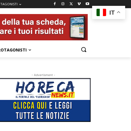
TAGONISTI
IT
ROTAGONISTI
- Advertisment -