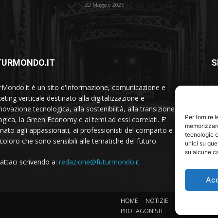
22 Maggio 2025
TURMONDO.IT
S
rMondo.it è un sito d'informazione, comunicazione e
ting verticale destinato alla digitalizzazione e
nnovazione tecnologica, alla sostenibilità, alla transizione
Per fornire 
ogica, la Green Economy e ai temi ad essi correlati. E'
memorizzare 
inato agli appassionati, ai professionisti del comparto e a
tecnologie c
 coloro che sono sensibili alle tematiche del futuro.
unici su que
su alcune ca
attaci scrivendo a:
redazione@futurmondo.it
Ac
HOME
NOTIZIE
Sostenibilità
PROTAGONISTI