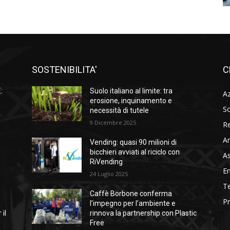
SOSTENIBILITA'
C
:
Suolo italiano al limite: tra
A
à
erosione, inquinamento e
So
necessità di tutele
9 Dicembre 2025
Re
A
Vending: quasi 90 milioni di
l
bicchieri avviati al riciclo con
As
RiVending
En
24 Luglio 2025
Te
Caffè Borbone conferma
Pr
l’impegno per l’ambiente e
 il
rinnova la partnership con Plastic
Free