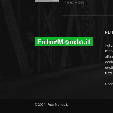
11 Giugno 2026
FU
Futu
marke
all'i
ecol
dest
tutti
Cont
© 2024 - FuturMondo.it