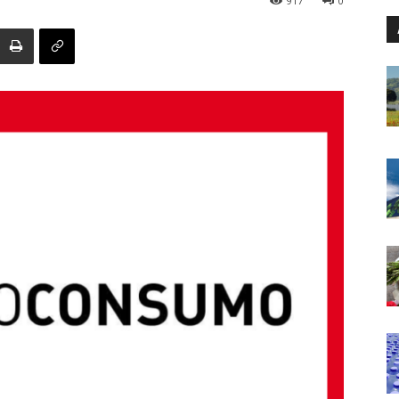
917
0