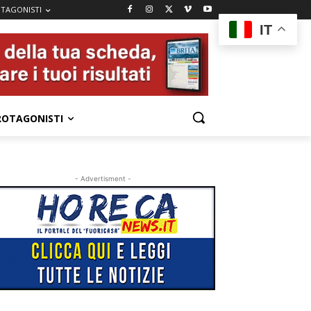
TAGONISTI
IT
ROTAGONISTI
- Advertisment -