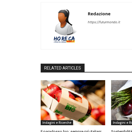
Redazione
https://futurmondo.it
RELATED ARTICLES
Indagini e Ricerche
Indagini e R
Il paradosso bio: sempre più italiani
Sostenibilità