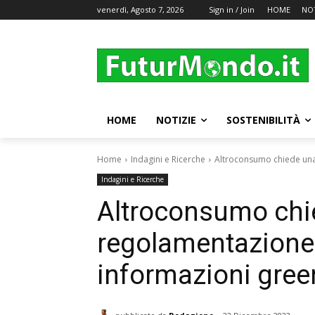
venerdì, Agosto 7, 2026
Sign in / Join
HOME
NOT
HOME
NOTIZIE
SOSTENIBILITÀ
Home
Indagini e Ricerche
Altroconsumo chiede una 
Indagini e Ricerche
Altroconsumo chi
regolamentazione 
informazioni green