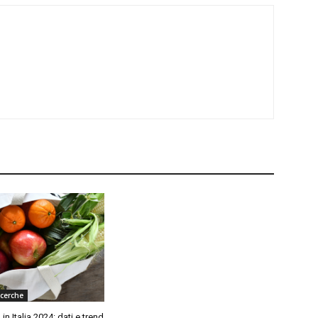
icerche
 in Italia 2024: dati e trend