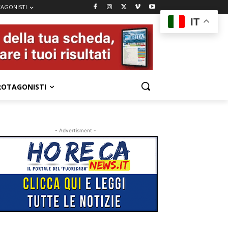
AGONISTI
IT
ROTAGONISTI
- Advertisment -