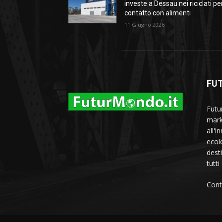
investe a Dessau nei riciclati per
contatto con alimenti
11 Giugno 2026
FU
Futu
marke
all'i
ecol
dest
tutti
Cont