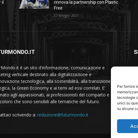
 il
rinnova la partnership con Plastic
Free
22 Maggio 2025
TURMONDO.IT
S
rMondo.it è un sito d'informazione, comunicazione e
ting verticale destinato alla digitalizzazione e
nnovazione tecnologica, alla sostenibilità, alla transizione
Per fornire 
ogica, la Green Economy e ai temi ad essi correlati. E'
memorizzare 
inato agli appassionati, ai professionisti del comparto e a
tecnologie c
 coloro che sono sensibili alle tematiche del futuro.
unici su que
su alcune ca
attaci scrivendo a:
redazione@futurmondo.it
Ac