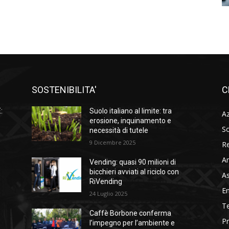
SOSTENIBILITA'
C
:
Suolo italiano al limite: tra
A
à
erosione, inquinamento e
So
necessità di tutele
9 Dicembre 2025
Re
A
Vending: quasi 90 milioni di
l
bicchieri avviati al riciclo con
As
RiVending
En
24 Luglio 2025
Te
Caffè Borbone conferma
Pr
l’impegno per l’ambiente e