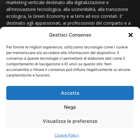
marketing verticale destinato alla digitalizzazione e
all'innovazione tecnologica, alla sostenibilità, alla transizione
ecologica, la Green Economy e ai temi ad essi correlati. E'
destinato agli appassionati, ai professionisti del comparto e a
tutti coloro che sono sensibili alle tematiche del futuro.
Gestisci Consenso
Contattaci scrivendo a:
redazione@futurmondo.it
Per fornire le migliori esperienze, utilizziamo tecnologie come i cookie
per memorizzare e/o accedere alle informazioni del dispositivo. Il
consenso a queste tecnologie ci permetterà di elaborare dati come il
comportamento di navigazione o ID unici su questo sito. Non
SEGUICI SU
acconsentire o ritirare il consenso può influire negativamente su alcune
caratteristiche e funzioni.
Accetta
Nega
© 2024 - FuturMondo.it
Visualizza le preferenze
HOME
NOTIZIE
Sostenibilità
Green Economy
Cookie Policy
Associazioni e Fondazioni
PROTAGONISTI