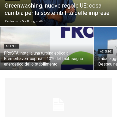
Greenwashing, nuove regole UE: cosa
cambia per la sostenibilità delle imprese
Redazione 5
-
8 Luglio 2026
AZIENDE
AZIENDE
FRoSTA installa una turbina eolica a
Bremerhaven: coprirà il 10% del fabbisogno
Imballaggi
energetico dello stabilimento
Dessau nei