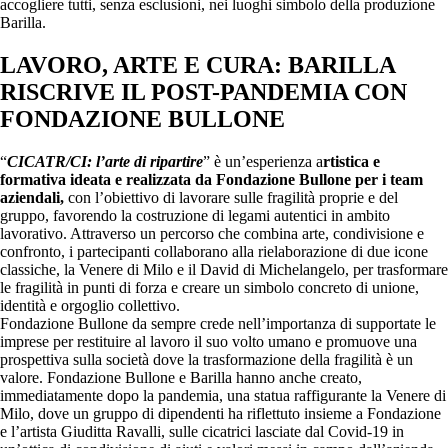
accogliere tutti, senza esclusioni, nei luoghi simbolo della produzione
Barilla.
LAVORO, ARTE E CURA: BARILLA
RISCRIVE IL POST-PANDEMIA CON
FONDAZIONE BULLONE
“
CICATR/CI: l’arte di ripartire
” è un’esperienza a
rtistica e
formativa ideata e realizzata da Fondazione Bullone per i team
aziendali,
con l’obiettivo di lavorare sulle fragilità proprie e del
gruppo, favorendo la costruzione di legami autentici in ambito
lavorativo. Attraverso un percorso che combina arte, condivisione e
confronto, i partecipanti collaborano alla rielaborazione di due icone
classiche, la Venere di Milo e il David di Michelangelo, per trasformare
le fragilità in punti di forza e creare un simbolo concreto di unione,
identità e orgoglio collettivo.
Fondazione Bullone da sempre crede nell’importanza di supportate le
imprese per restituire al lavoro il suo volto umano e promuove una
prospettiva sulla società dove la trasformazione della fragilità è un
valore. Fondazione Bullone e Barilla hanno anche creato,
immediatamente dopo la pandemia, una statua raffigurante la Venere di
Milo, dove un gruppo di dipendenti ha riflettuto insieme a Fondazione
e l’artista Giuditta Ravalli, sulle cicatrici lasciate dal Covid-19 in