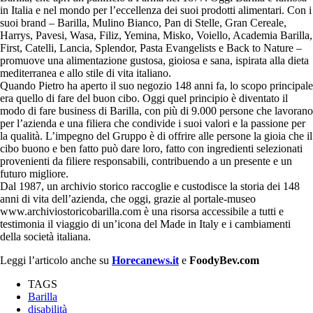
in Italia e nel mondo per l’eccellenza dei suoi prodotti alimentari. Con i
suoi brand – Barilla, Mulino Bianco, Pan di Stelle, Gran Cereale,
Harrys, Pavesi, Wasa, Filiz, Yemina, Misko, Voiello, Academia Barilla,
First, Catelli, Lancia, Splendor, Pasta Evangelists e Back to Nature –
promuove una alimentazione gustosa, gioiosa e sana, ispirata alla dieta
mediterranea e allo stile di vita italiano.
Quando Pietro ha aperto il suo negozio 148 anni fa, lo scopo principale
era quello di fare del buon cibo. Oggi quel principio è diventato il
modo di fare business di Barilla, con più di 9.000 persone che lavorano
per l’azienda e una filiera che condivide i suoi valori e la passione per
la qualità. L’impegno del Gruppo è di offrire alle persone la gioia che il
cibo buono e ben fatto può dare loro, fatto con ingredienti selezionati
provenienti da filiere responsabili, contribuendo a un presente e un
futuro migliore.
Dal 1987, un archivio storico raccoglie e custodisce la storia dei 148
anni di vita dell’azienda, che oggi, grazie al portale-museo
www.archiviostoricobarilla.com è una risorsa accessibile a tutti e
testimonia il viaggio di un’icona del Made in Italy e i cambiamenti
della società italiana.
Leggi l’articolo anche su
Horecanews.it
e
FoodyBev.com
TAGS
Barilla
disabilità