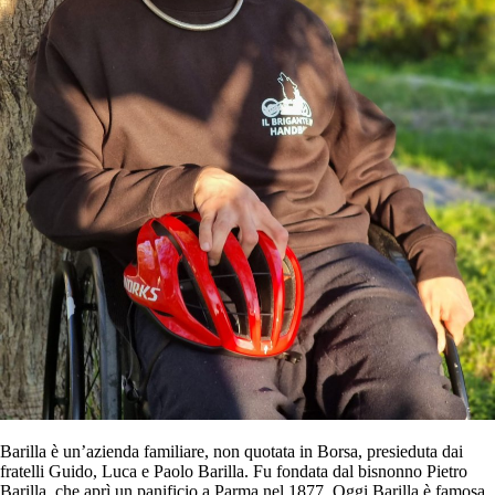
Barilla è un’azienda familiare, non quotata in Borsa, presieduta dai
fratelli Guido, Luca e Paolo Barilla. Fu fondata dal bisnonno Pietro
Barilla, che aprì un panificio a Parma nel 1877. Oggi Barilla è famosa