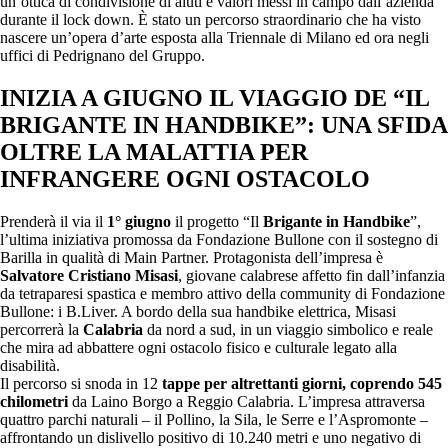
un’ottica di condivisione di aiuti e valori messi in campo dall’azienda
durante il lock down. È stato un percorso straordinario che ha visto
nascere un’opera d’arte esposta alla Triennale di Milano ed ora negli
uffici di Pedrignano del Gruppo.
INIZIA A GIUGNO IL VIAGGIO DE “IL
BRIGANTE IN HANDBIKE”: UNA SFIDA
OLTRE LA MALATTIA PER
INFRANGERE OGNI OSTACOLO
Prenderà il via il
1° giugno
il progetto “Il
Brigante in Handbike
”,
l’ultima iniziativa promossa da Fondazione Bullone con il sostegno di
Barilla in qualità di Main Partner. Protagonista dell’impresa è
Salvatore Cristiano Misasi
, giovane calabrese affetto fin dall’infanzia
da tetraparesi spastica e membro attivo della community di Fondazione
Bullone: i B.Liver. A bordo della sua handbike elettrica, Misasi
percorrerà la
Calabria
da nord a sud, in un viaggio simbolico e reale
che mira ad abbattere ogni ostacolo fisico e culturale legato alla
disabilità.
Il percorso si snoda in 12
tappe per altrettanti giorni, coprendo 545
chilometri
da Laino Borgo a Reggio Calabria. L’impresa attraversa
quattro parchi naturali – il Pollino, la Sila, le Serre e l’Aspromonte –
affrontando un dislivello positivo di 10.240 metri e uno negativo di