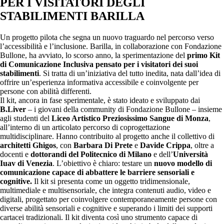
PER I VISITATORI DEGLI
STABILIMENTI BARILLA
Un progetto pilota che segna un nuovo traguardo nel percorso verso
l’accessibilità e l’inclusione. Barilla, in collaborazione con Fondazione
Bullone, ha avviato, lo scorso anno, la sperimentazione del
primo Kit
di Comunicazione Inclusiva pensato per i visitatori dei suoi
stabilimenti
. Si tratta di un’iniziativa del tutto inedita, nata dall’idea di
offrire un’esperienza informativa accessibile e coinvolgente per
persone con abilità differenti.
Il kit, ancora in fase sperimentale, è stato ideato e sviluppato dai
B.Liver
– i giovani della community di Fondazione Bullone – insieme
agli studenti del
Liceo Artistico Preziosissimo Sangue di Monza
,
all’interno di un articolato percorso di coprogettazione
multidisciplinare. Hanno contribuito al progetto anche il collettivo di
architetti Ghigos
, con
Barbara Di Prete
e
Davide Crippa
, oltre a
docenti e
dottorandi del Politecnico di Milano
e dell’
Università
Iuav di Venezia
. L’obiettivo è chiaro: testare un
nuovo modello di
comunicazione capace di abbattere le barriere sensoriali e
cognitive.
Il kit si presenta come un oggetto tridimensionale,
multimediale e multisensoriale, che integra contenuti audio, video e
digitali, progettato per coinvolgere contemporaneamente persone con
diverse abilità sensoriali e cognitive e superando i limiti dei supporti
cartacei tradizionali. Il kit diventa così uno strumento capace di